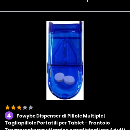
4
Fowybe Dispenser di Pillole Multiple |
Tagliapillole Portatili per Tablet - Frantoio
Trasparente per vitamine e medicinali per Adulti