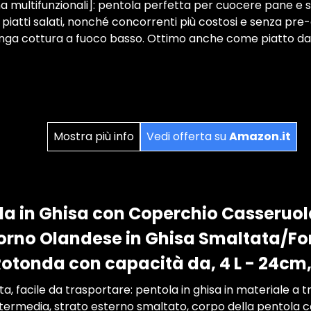
a multifunzionali]: pentola perfetta per cuocere pane e s
i piatti salati, nonché concorrenti più costosi e senza p
unga cottura a fuoco basso. Ottimo anche come piatto da 
Mostra più info
Vedi offerta su
Amazon.it
a in Ghisa con Coperchio Casseruol
orno Olandese in Ghisa Smaltata/Fo
otonda con capacità da, 4 L - 24cm,
 facile da trasportare: pentola in ghisa in materiale a tre
ntermedia, strato esterno smaltato, corpo della pentola 