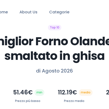
ome
About Us
Categorie
Top 10
 miglior Forno Oland
smaltato in ghisa
di Agosto 2026
51.46€
112.19€
min
medio
Prezzo più basso
Prezzo medio