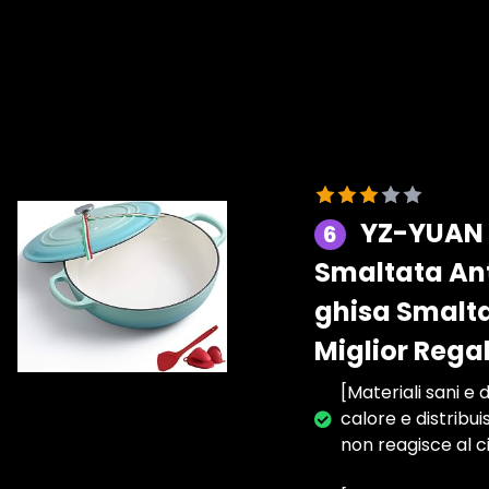
YZ-YUAN 
6
Smaltata Ant
ghisa Smalta
Miglior Regal
[Materiali sani e 
calore e distribui
non reagisce al ci