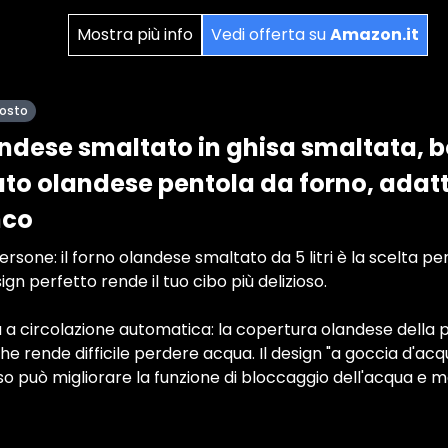
Mostra più info
Vedi offerta su
Amazon.it
posto
ndese smaltato in ghisa smaltata, b
to olandese pentola da forno, adatt
nco
rsone: il forno olandese smaltato da 5 litri è la scelta pe
sign perfetto rende il tuo cibo più delizioso.
 a circolazione automatica: la copertura olandese della 
l che rende difficile perdere acqua. Il design "a goccia d'ac
o può migliorare la funzione di bloccaggio dell'acqua e 