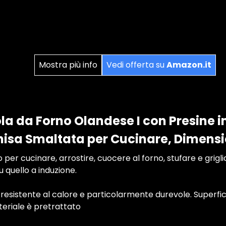
Mostra più info
Vedi offerta su
Amazon.it
la da Forno Olandese I con Presine in
Ghisa Smaltata per Cucinare, Dimensi
per cucinare, arrostire, cuocere al forno, stufare e grigliar
u quello a induzione.
resistente al calore e particolarmente durevole. Superfic
teriale è pretrattato