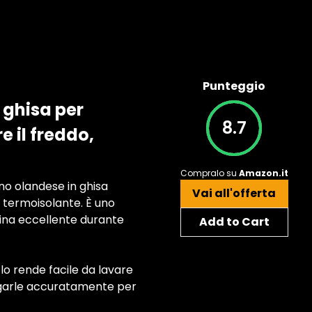
Punteggio
 ghisa per
8.7
e il freddo,
Compralo su
Amazon.it
rno olandese in ghisa
Vai all'offerta
o termoisolante. È uno
cina eccellente durante
Add to Cart
lo rende facile da lavare
iugarle accuratamente per