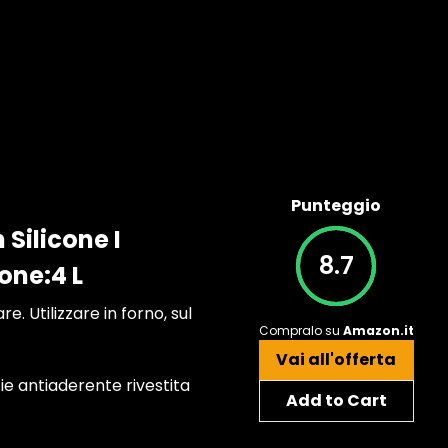
Punteggio
 Silicone I
8.7
one:4 L
e. Utilizzare in forno, sul
Compralo su
Amazon.it
Vai all'offerta
ie antiaderente rivestita
Add to Cart