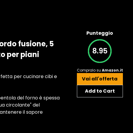
Punteggio
ordo fusione, 5
8.95
o per piani
Compralo su
Amazon.it
rfetta per cucinare cibi e
Vai all'offerta
Add to Cart
pentola del forno è spessa
qua circolante" del
mantenere il sapore