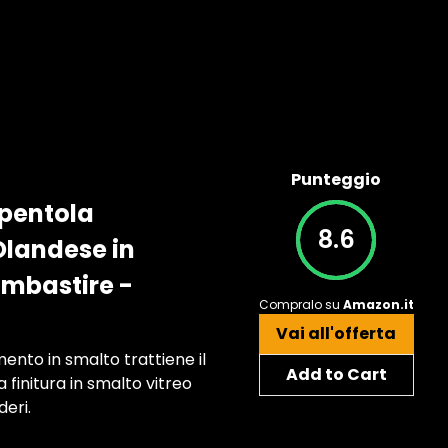
Punteggio
 pentola
8.6
Olandese in
imbastire -
Compralo su
Amazon.it
Vai all'offerta
imento in smalto trattiene il
Add to Cart
 finitura in smalto vitreo
deri.