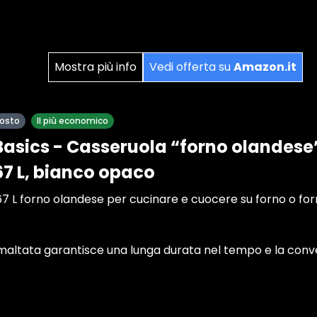
Mostra più info
Vedi offerta su
Amazon.it
posto
Il più economico
sics - Casseruola “forno olandese”
67 L, bianco opaco
67 L forno olandese per cucinare e cuocere su forno o fo
a smaltata garantisce una lunga durata nel tempo e la co