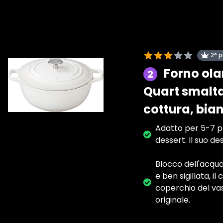
2° 
Forno ola
2
Quart smalta
cottura, bia
Adatto per 5-7 pe
dessert. Il suo de
Blocco dell'acqua
e ben sigillata, i
coperchio del vas
originale.