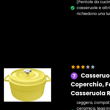
[Pentole da cucin
casseruole e altr
richiedono una l
Casseruol
7
Coperchio, F
Casseruola R
Leggera, compatta,
ceramica, lega i