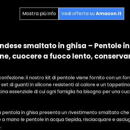
Mostra più info
Vedi offerta su
Amazon.it
ndese smaltato in ghisa – Pentole in
ne, cuocere a fuoco lento, conservar
onfezione: il nostro kit di pentole viene fornito con un fo
set di guanti in silicone resistenti al calore e un tappetin
na essenziale di cui ogni famiglia ha bisogno per una cu
 la pentola in ghisa presenta un rivestimento smaltato che 
e a mano le pentole in acqua tiepida, risciacquare e asc
.