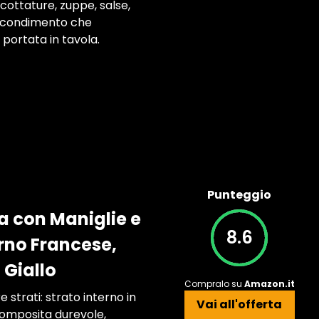
cottature, zuppe, salse,
re-condimento che
portata in tavola.
Punteggio
a con Maniglie e
8.6
rno Francese,
 Giallo
Compralo su
Amazon.it
 strati: strato interno in
Vai all'offerta
composita durevole,