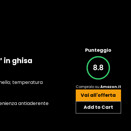
Punteggio
 in ghisa
8.8
rnello; temperatura
Compralo su
Amazon.it
Vai all'offerta
nvenienza antiaderente
Add to Cart