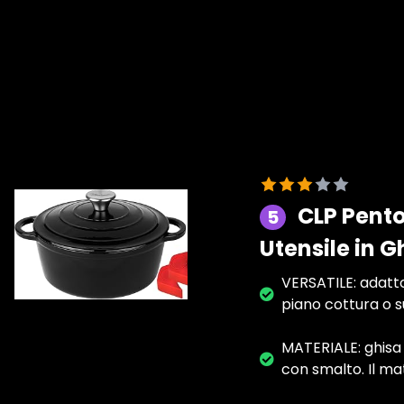
CLP Pento
5
Utensile in 
VERSATILE: adatto 
piano cottura o s
MATERIALE: ghisa 
con smalto. Il ma