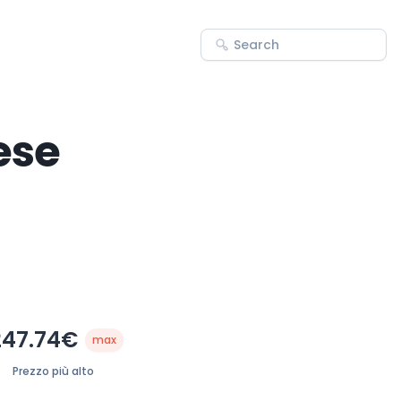
ese
247.74€
max
Prezzo più alto