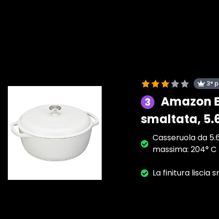
3° 
Amazon Ba
3
smaltata, 5.
Casseruola da 5.
massima: 204° C
La finitura lisci