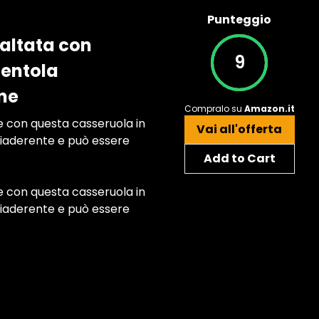
Punteggio
altata con
9
Pentola
one
Compralo su
Amazon.it
le con questa casseruola in
Vai all'offerta
ntiaderente e può essere
Add to Cart
le con questa casseruola in
ntiaderente e può essere