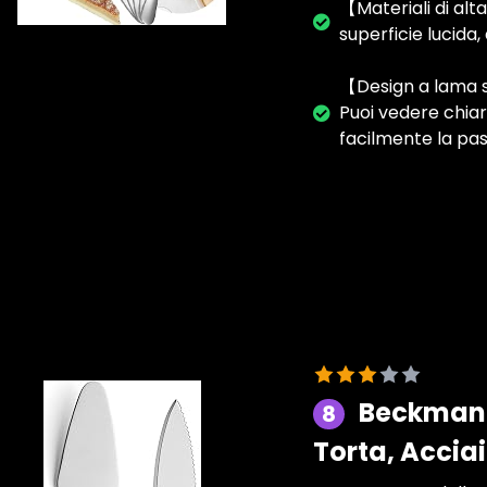
【Materiali di alta
superficie lucida,
【Design a lama si
Puoi vedere chia
facilmente la pas
Beckmann
8
Torta, Accia