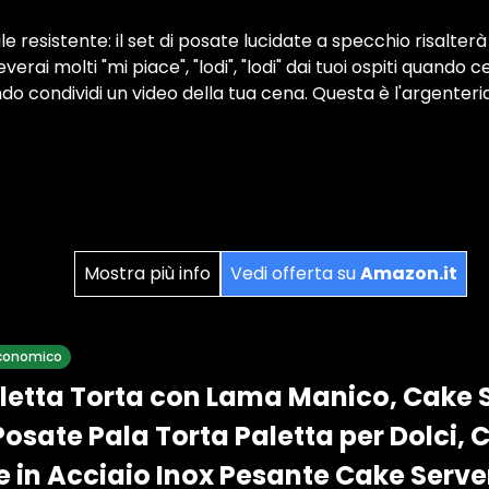
le resistente: il set di posate lucidate a specchio risalterà 
verai molti "mi piace", "lodi", "lodi" dai tuoi ospiti quando c
do condividi un video della tua cena. Questa è l'argenteri
Mostra più info
Vedi offerta su
Amazon.it
 economico
aletta Torta con Lama Manico, Cake S
Posate Pala Torta Paletta per Dolci, 
e in Acciaio Inox Pesante Cake Server