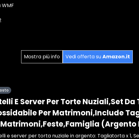
ca WMF
2
Mostra più info
Vedi offerta su
Amazon.it
posto
telli E Server Per Torte Nuziali,Set Da
ossidabile Per Matrimoni,Include Tag
r Matrimoni,Feste,Famiglia (Argento
elli e server per torta nuziale in argento: Tagliatorta x 1, Se