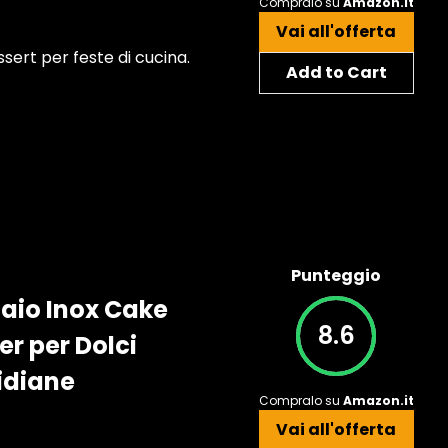
Compralo su
Amazon.it
Vai all'offerta
essert per feste di cucina.
Add to Cart
Punteggio
iaio Inox Cake
8.6
er per Dolci
idiane
Compralo su
Amazon.it
Vai all'offerta