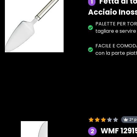
Fetta di t
1
Acciaio Inoss
PALETTE PER TORT
tagliare e servire
FACILE E COMODA: 
con la parte piat
2° 
WMF 12915
2