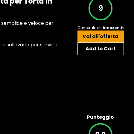
ta per Torta in
9
 semplice e veloce per
Compralo su
Amazon.it
Vai all'offerta
di sollevarla per servirla
Add to Cart
Punteggio