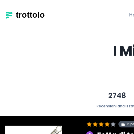
H
I M
2748
Recensioni analizza
1° p