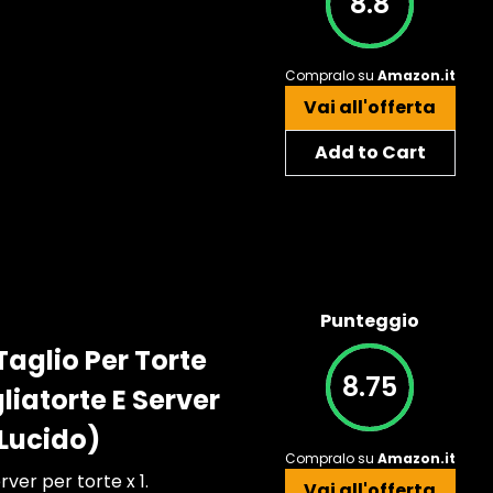
8.8
Compralo su
Amazon.it
Vai all'offerta
Add to Cart
Punteggio
 Taglio Per Torte
8.75
liatorte E Server
 Lucido)
Compralo su
Amazon.it
rver per torte x 1.
Vai all'offerta