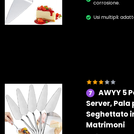
corrosione.
Usi multipli: adatt
AWYY 5 Pe
7
Server, Pala 
Seghettato i
Matrimoni