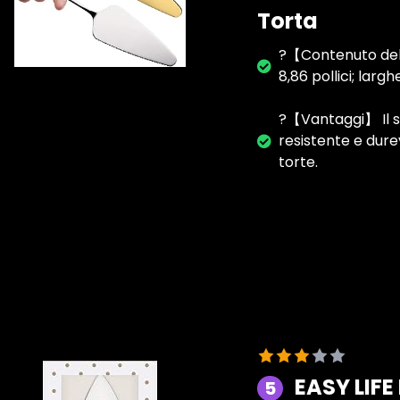
Torta
?【Contenuto dell
8,86 pollici; larghe
?【Vantaggi】 Il ser
resistente e dure
torte.
EASY LIFE
5