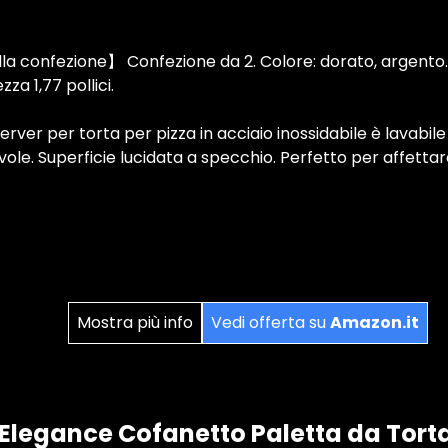
a confezione】 Confezione da 2. Colore: dorato, argento.
zza 1,77 pollici.
ver per torta per pizza in acciaio inossidabile è lavabile i
vole. Superficie lucidata a specchio. Perfetto per affettar
Mostra più info
Vedi offerta su
Amazon.it
 Elegance Cofanetto Paletta da Tort