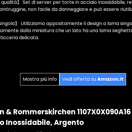
 qualità】 Set di server per torte in acciaio inossidabile, re
 antiruggine, non facile da danneggiare e può essere riutil
ngola】 Utilizziamo appositamente il design a lama singol
ramente dalla miniatura che un lato ha una lama seghetta
ticceria delicata.
Mostra più info
Vedi offerta su
Amazon.it
 & Rommerskirchen 1107X0X090A16 P
io Inossidabile, Argento