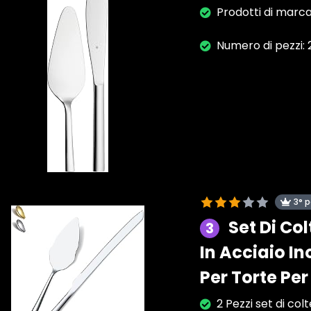
Prodotti di mar
Numero di pezzi: 
3° 
Set Di Col
3
In Acciaio In
Per Torte Pe
2 Pezzi set di colt