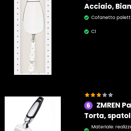
Acciaio, Bian
Cofanetto palett
Cl
ZMREN Pal
6
Torta, spatol
Materiale: realizza