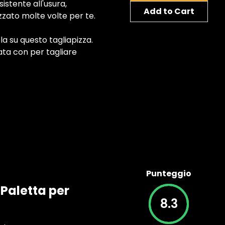
sistente all'usura,
Add to Cart
izzato molte volte per te.
a su questo tagliapizza.
ta con per tagliare
Punteggio
aletta per
8.3