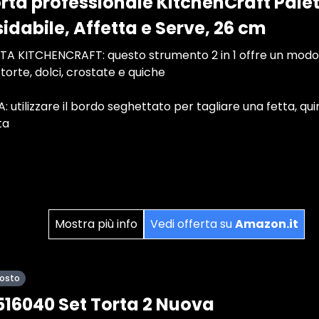
orta professionale KitchenCraft Palet
idabile, Affetta e Serve, 26 cm
A KITCHENCRAFT: questo strumento 2 in 1 offre un modo
 torte, dolci, crostate e quiche
utilizzare il bordo seghettato per tagliare una fetta, quin
ta
Mostra più info
Vedi offerta su
Amazon.it
posto
16040 Set Torta 2 Nuova