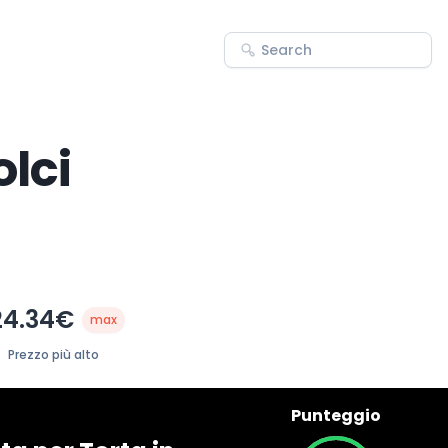
olci
24.34€
max
Prezzo più alto
Punteggio