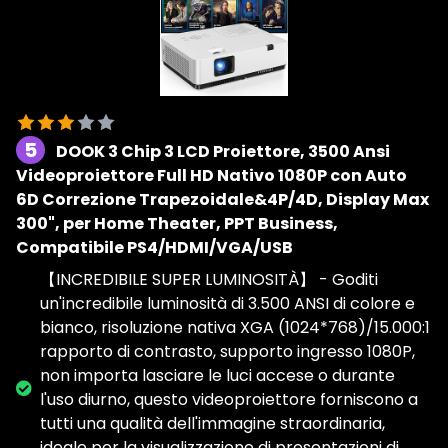
5
DOOK 3 Chip 3 LCD Proiettore, 3500 Ansi
Videoproiettore Full HD Nativo 1080P con Auto
6D Correzione Trapezoidale&4P/4D, Display Max
300", per Home Theater, PPT Business,
Compatibile PS4/HDMI/VGA/USB
【INCREDIBILE SUPER LUMINOSITÀ】 - Goditi
un'incredibile luminosità di 3.500 ANSI di colore e
bianco, risoluzione nativa XGA (1024*768)/15.000:1
rapporto di contrasto, supporto ingresso 1080P,
non importa lasciare le luci accese o durante
l'uso diurno, questo videoproiettore forniscono a
tutti una qualità dell'immagine straordinaria,
ideale per la visualizzazione di presentazioni di