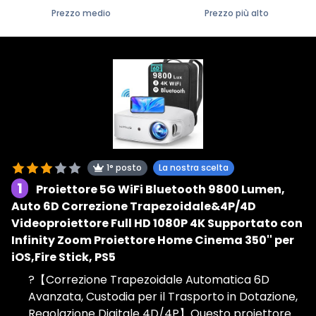
Prezzo medio
Prezzo più alto
1° posto
La nostra scelta
1
Proiettore 5G WiFi Bluetooth 9800 Lumen,
Auto 6D Correzione Trapezoidale&4P/4D
Videoproiettore Full HD 1080P 4K Supportato con
Infinity Zoom Proiettore Home Cinema 350'' per
iOS,Fire Stick, PS5
?【Correzione Trapezoidale Automatica 6D
Avanzata, Custodia per il Trasporto in Dotazione,
Regolazione Digitale 4D/4P】Questo proiettore