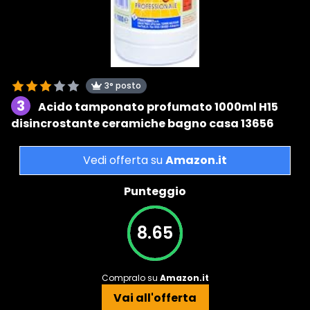
3° posto
3
Acido tamponato profumato 1000ml H15
disincrostante ceramiche bagno casa 13656
Vedi offerta su
Amazon.it
Punteggio
8.65
Compralo su
Amazon.it
Vai all'offerta