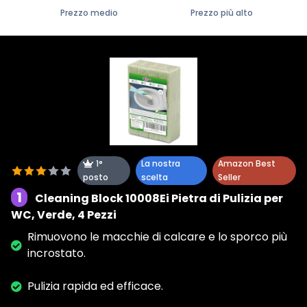
Prezzo medio
Prezzo più alto
1°
La nostra
Amazon Best
posto
scelta
Seller
1
Cleaning Block 10008Ei Pietra di Pulizia per
WC, Verde, 4 Pezzi
Rimuovono le macchie di calcare e lo sporco più
incrostato.
Pulizia rapida ed efficace.