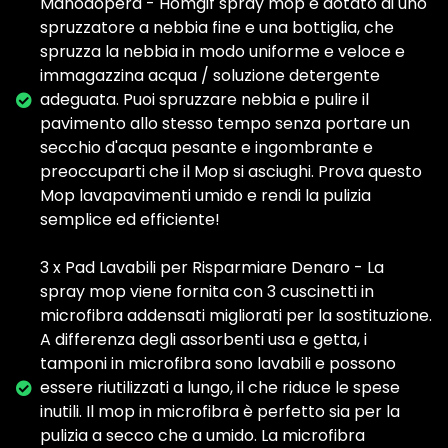
Manodopera - Homgif spray mop è dotato di uno
spruzzatore a nebbia fine e una bottiglia, che
spruzza la nebbia in modo uniforme e veloce e
immagazzina acqua / soluzione detergente
adeguata. Puoi spruzzare nebbia e pulire il
pavimento allo stesso tempo senza portare un
secchio d'acqua pesante e ingombrante e
preoccuparti che il Mop si asciughi. Prova questo
Mop lavapavimenti umido e rendi la pulizia
semplice ed efficiente!
3 x Pad Lavabili per Risparmiare Denaro - La
spray mop viene fornita con 3 cuscinetti in
microfibra addensati migliorati per la sostituzione.
A differenza degli assorbenti usa e getta, i
tamponi in microfibra sono lavabili e possono
essere riutilizzati a lungo, il che riduce le spese
inutili. Il mop in microfibra è perfetto sia per la
pulizia a secco che a umido. La microfibra